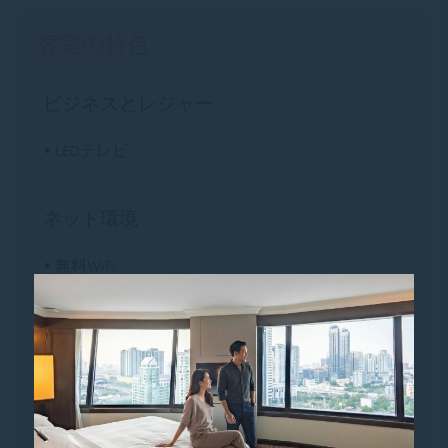
客室の特色
ビジネスとレジャー
• LEDテレビ
ネット環境
• 無料WiFi
• ワークデスク
安全のために
• 電気安全ボックス