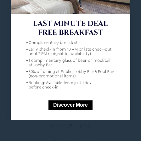
快適にお過ごしいただくために
• キングサイズベッド1台またはツインベッド2台
• テーブルと椅子2脚を備えたコーナーシーティン
グエリア
• 独立したバスタブとレインシャワー
• フェアトレードのバスルームアメニティ
• 無料のボトルウォーター
• コーヒーと紅茶
Discover More
• アイロン台
スーペリア・ルーム