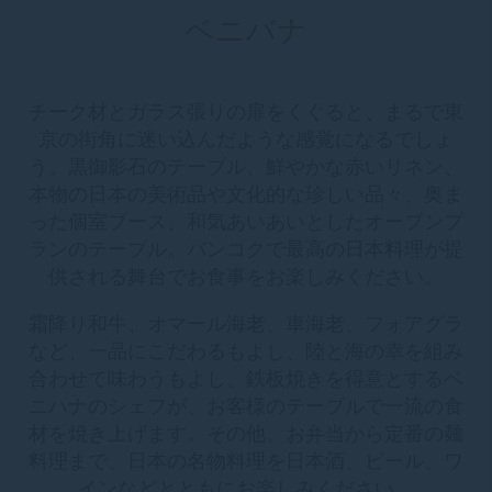
ベニバナ
チーク材とガラス張りの扉をくぐると、まるで東
京の街角に迷い込んだような感覚になるでしょ
う。黒御影石のテーブル、鮮やかな赤いリネン、
本物の日本の美術品や文化的な珍しい品々、奥ま
った個室ブース、和気あいあいとしたオープンプ
ランのテーブル。バンコクで最高の日本料理が提
供される舞台でお食事をお楽しみください。
霜降り和牛、オマール海老、車海老、フォアグラ
など、一品にこだわるもよし、陸と海の幸を組み
合わせて味わうもよし、鉄板焼きを得意とするベ
ニハナのシェフが、お客様のテーブルで一流の食
材を焼き上げます。その他、お弁当から定番の麺
料理まで、日本の名物料理を日本酒、ビール、ワ
インなどとともにお楽しみください。