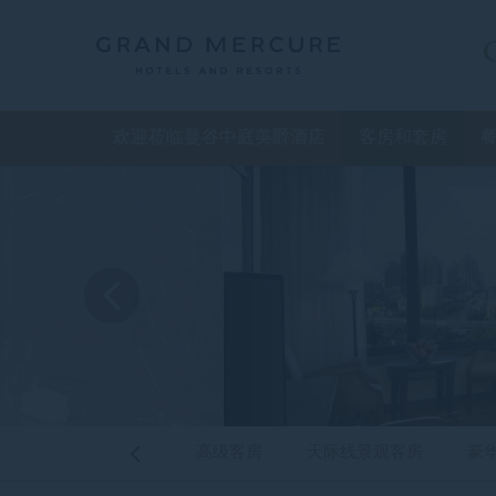
欢迎莅临曼谷中庭美爵酒店
客房和套房
高级客房
天际线景观客房
豪