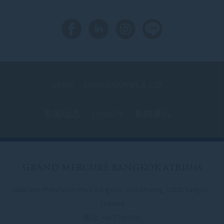
NEWS
ENVIRONMENT & CSR
新闻动态
LOYALTY
新闻通讯
GRAND
MERCURE BANGKOK ATRIUM
1880 New Phetchaburi Road, Bang Kapi, Huai Khwang, 10310 Bangkok ,
Thailand
电话:
+66 27182000