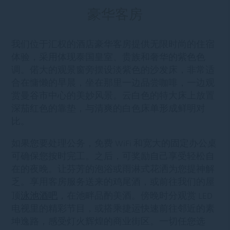
豪华客房
我们位于汇权的酒店豪华客房提供无限时尚的住宿
体验，采用体现泰国皇室、贵族和奢华的紫色色
调。偌大的观景窗旁摆设淡紫色的沙发床，非常适
合在慵懒的早晨，坐在那里一边品尝咖啡，一边观
赏曼谷市中心的美妙风景。云白色的特大床上放置
深茄红色的靠垫，与清爽的白色床单形成鲜明对
比。
如果您要处理公务，免费 WiFi 和宽大的固定办公桌
可确保您按时完工。之后，可奖励自己享受轻松自
在的夜晚。让芬芳的泡浴或雨淋式花洒为您提神解
乏。享用客房服务送来的鸡尾酒，或前往我们的屋
泳池酒吧
顶
，在池畔品酌美酒。傍晚时分观赏 LED
电视里的精彩节目，或搭乘捷运快速前往邻近的素
坤逸路，感受灯火辉煌的商业街区。一切任您选