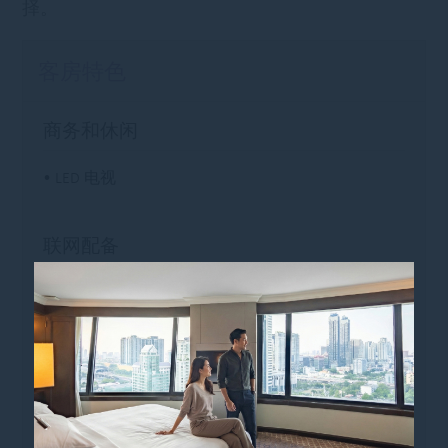
择。
客房特色
商务和休闲
• LED 电视
联网配备
• 免费 WiFi
• 办公桌
安全设备
• 电子保险箱