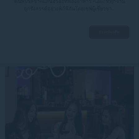
ค้นพบรสชาติแสนอร่อยที่ห้องอาหาร Public ที่ทุกจาน
ถูกรังสรรค์อย่างพิถีพิถันโดยเชฟผู้เชี่ยวชา...
อ่านเพิ่มเติม