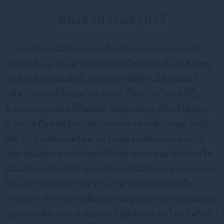
ห้องอาหารและบาร์
เราขอนำเสนอสูตรอาหารดั้งเดิมและเทคนิคการทำ
อาหารขั้นสูง ปรุงด้วยวัตถุดิบสดใหม่ที่สุด ถึงแม้ชื่อเมนู
จะฟังดูคุ้นๆ แต่เต็มไปด้วยรสชาติที่ชวนให้คุณคิดถึง
อดีตในขณะที่กำลังความทรงจำใหม่ๆ ว่าได้แชร์มื้อ
อาหารแสนอร่อยนี้กับคนสำคัญของคุณ นี่คือคำสัญญา
จากเราเมื่อคุณเลือกรับประทานอาหารที่แกรนด์ เมอร์
เคียว กรุงเทพ เอเทรียม ไม่ว่าคุณจะเลือกทานอาหาร
ไทย อินเดีย และตะวันตกที่ห้องอาหารเดอะ พับลิก หรือ
ฉลองโอกาสพิเศษด้วยเทปปันยากิสเต็กและอาหารทะเล
ที่ห้องอาหารเบนิฮานา ร้านอาหารญี่ปุ่นที่ดีที่สุดใน
กรุงเทพฯ สำหรับท่านที่มองหาเมนูอาหารเบาๆ พร้อมจุด
แฮงก์เอาท์จิบกาแฟ ลองแวะไปที่เดอะล็อบบี้ บาร์ หรือถ้า