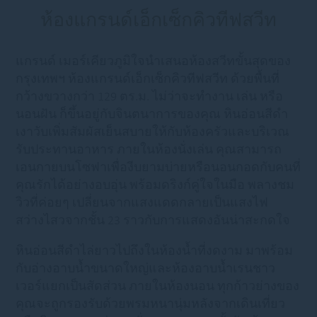
ห้องแกรนด์เอ็กเซ็กคิวทีฟสวีท
แกรนด์ เมอร์เคียวภูมิใจนำเสนอห้องสวีทขั้นสุดของ
กรุงเทพฯ ห้องแกรนด์เอ็กเซ็กคิวทีฟสวีท ด้วยพื้นที่
กว้างขวางกว่า 129 ตร.ม. ไม่ว่าจะทำงาน เล่น หรือ
นอนฝัน ก็ขึ้นอยู่กับจินตนาการของคุณ หินอ่อนสีดำ
เงาวับเพิ่มสัมผัสเย็นสบายให้กับห้องครัวและบริเวณ
รับประทานอาหาร ภายในห้องนั่งเล่น คุณสามารถ
เอนกายบนโซฟาเพื่องีบยามบ่ายหรือนอนกอดกับคนที่
คุณรักได้อย่างอบอุ่น พร้อมดริงก์คู่ใจในมือ พลางชม
วิวที่ค่อยๆ เปลี่ยนจากแสงแดดกลายเป็นแสงไฟ
สว่างไสวจากชั้น 23 ราวกับการแสดงอันน่าสะกดใจ
หินอ่อนสีดำไล่ยาวไปถึงในห้องน้ำที่งดงาม มาพร้อม
กับอ่างอาบน้ำขนาดใหญ่และห้องอาบน้ำเรนชาว
เวอร์แยกเป็นสัดส่วน ภายในห้องนอน ทุกก้าวย่างของ
คุณจะถูกรองรับด้วยพรมหนานุ่มหลังจากเดินเที่ยว