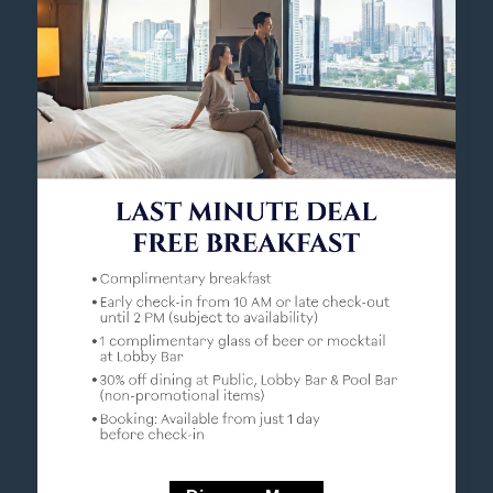
• ไวไฟฟรี
• โต๊ะทำงาน
เพื่อความปลอดภัยของคุณ
• ตู้เซฟไฟฟ้า
เพื่อความสบายของคุณ
• เตียงขนาดคิงไซส์หนึ่งเตียง
• ห้องนั่งเล่นแยกต่างหากพร้อมโซฟาและเก้าอี้อาร์ม
แชร์
• อ่างอาบน้ำแยกกับฝักบัว