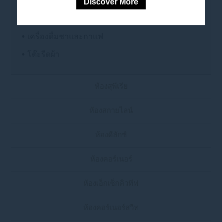
Discover More
• ชุดอำนวยความสะดวกในห้องน้ำ
• น้ำดื่มชนิดขวดฟรี
• เครื่องดื่มชาและกาแฟ
• โต๊ะรีดผ้า
ห้องสุพีเรีย
ห้องสกายไลน์
ห้องดีลักซ์
ห้องคอร์เนอร์
ห้องเอ็กเซ็กคิวทีฟ
ห้องคอร์เนอร์สวีท